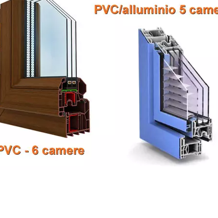
, pvc, allumininio, fabbrica, negozio, aprire un negozio di s
to finestre Veneto, costo infissi Veneto, negozio Veneto, n
stre Veneto, Preventivo infissi Veneto, Prezzi serramenti 