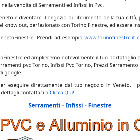
ella vendita di Serramenti ed Infissi in Pvc.
eto e diventare il negozio di riferimento della tua città, 
del know out, perfezionato con Torino Finestre, ed essere in
 VenetoFinestre. Prendi ad esempio
www.torinofinestre.it
c
toFinestre ed amplieremo notevolmente il tuo portafoglio cl
erramenti pvc Torino, Infissi Pvc Torino, Prezzi Serramento 
 di google.
 per eseguire direttamente dal tuo negozio in Veneto, i p
dettagli contattaci o
Clicca Qui!
Serramenti
-
Infissi
-
Finestre