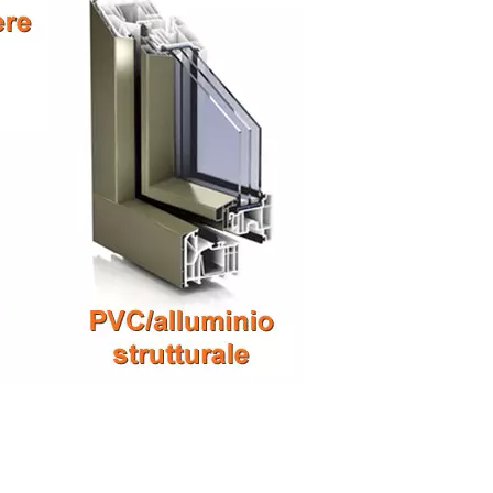
erramenti, aprire un negozio di finestre, aprire
egozio finestre Veneto, negozio infissi Veneto,
Veneto, Prezzi finestre Veneto, Prezzi infissi