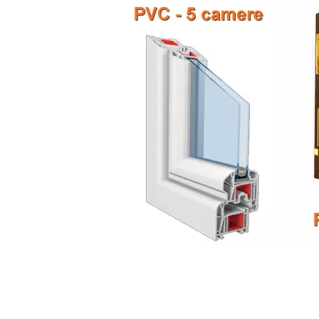
tags: Veneto, Preventivo, Costo, Prezzi, Online
un negozio di infissi, costo Veneto, costo cos
Preventivo serramenti Veneto, Preventivo fine