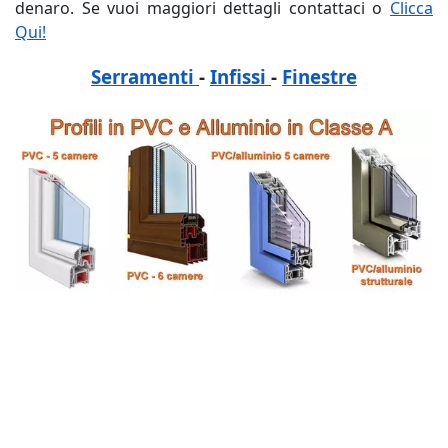
denaro. Se vuoi maggiori dettagli contattaci o
Clicca
Qui!
Serramenti
-
Infissi
-
Finestre
tags: Latina, Preventivo, Costo, Prezzi, Online, pvc,
allumininio, fabbrica, negozio, aprire un negozio di
serramenti, aprire un negozio di finestre, aprire un
negozio di infissi, costo Latina, costo costo finestre
Latina, costo infissi Latina, negozio Latina, negozio
finestre Latina, negozio infissi Latina, Preventivo