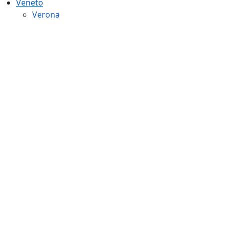
Veneto
Verona
Vicenza
Belluno
Treviso
Padova
Rovigo
Friuli Venezia Giulia
Gorizia
Udine
Pordenone
Emilia Romagna
Piacenza
Parma
Reggio Emilia
Modena
Ferrara
Ravenna
Cesena