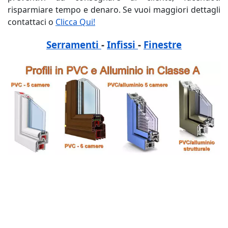
risparmiare tempo e denaro. Se vuoi maggiori dettagli
contattaci o
Clicca Qui!
Serramenti
-
Infissi
-
Finestre
tags: Pesaro Urbino, Preventivo, Costo, Prezzi, Online,
pvc, allumininio, fabbrica, negozio, aprire un negozio
di serramenti, aprire un negozio di finestre, aprire un
negozio di infissi, costo Pesaro Urbino, costo costo
finestre Pesaro Urbino, costo infissi Pesaro Urbino,