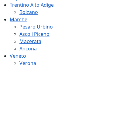
Trentino Alto Adige
Bolzano
Marche
Pesaro Urbino
Ascoli Piceno
Macerata
Ancona
Veneto
Verona
Vicenza
Belluno
Treviso
Padova
Rovigo
Friuli Venezia Giulia
Gorizia
Udine
Pordenone
Emilia Romagna