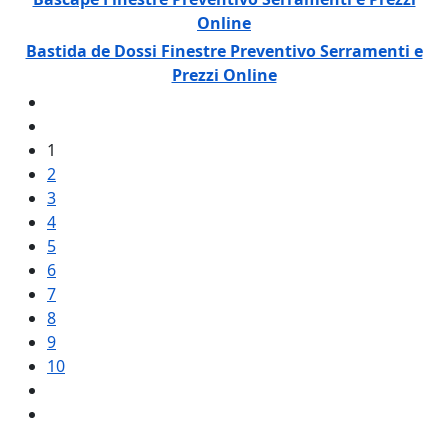
Online
Bastida de Dossi Finestre Preventivo Serramenti e
Prezzi Online
1
2
3
4
5
6
7
8
9
10