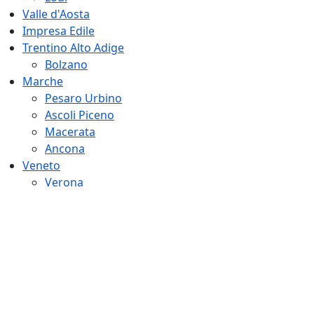
Valle d'Aosta
Impresa Edile
Trentino Alto Adige
Bolzano
Marche
Pesaro Urbino
Ascoli Piceno
Macerata
Ancona
Veneto
Verona
Vicenza
Belluno
Treviso
Padova
Rovigo
Friuli Venezia Giulia
Gorizia