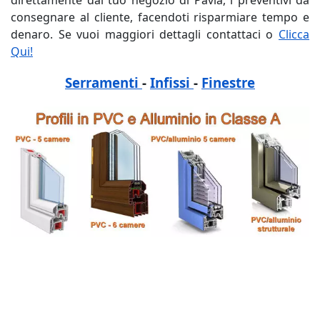
consegnare al cliente, facendoti risparmiare tempo e
denaro. Se vuoi maggiori dettagli contattaci o
Clicca
Qui!
Serramenti
-
Infissi
-
Finestre
tags: Pavia, Preventivo, Costo, Prezzi, Online, pvc,
allumininio, fabbrica, negozio, aprire un negozio di
serramenti, aprire un negozio di finestre, aprire un
negozio di infissi, costo Pavia, costo costo finestre