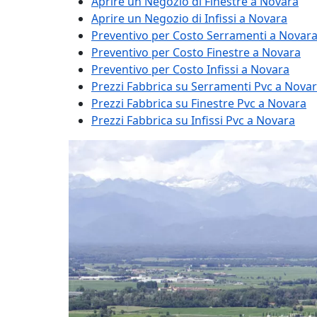
Aprire un Negozio di Finestre a Novara
Aprire un Negozio di Infissi a Novara
Preventivo per Costo Serramenti a Novar
Preventivo per Costo Finestre a Novara
Preventivo per Costo Infissi a Novara
Prezzi Fabbrica su Serramenti Pvc a Nova
Prezzi Fabbrica su Finestre Pvc a Novara
Prezzi Fabbrica su Infissi Pvc a Novara