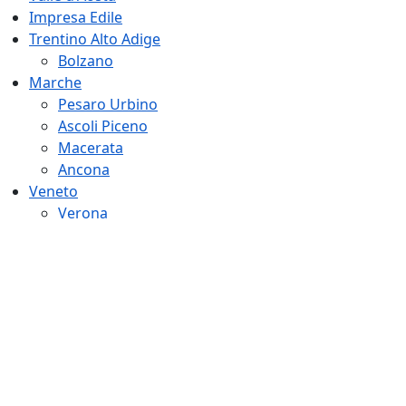
Impresa Edile
Trentino Alto Adige
Bolzano
Marche
Pesaro Urbino
Ascoli Piceno
Macerata
Ancona
Veneto
Verona
Vicenza
Belluno
Treviso
Padova
Rovigo
Friuli Venezia Giulia
Gorizia
Udine