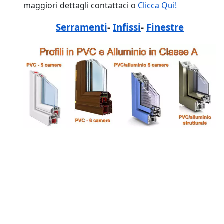
maggiori dettagli contattaci o
Clicca Qui!
Serramenti
-
Infissi
-
Finestre
tags: Bergamo, Preventivo, Costo, Prezzi, Online,
pvc, allumininio, fabbrica, negozio, aprire un
negozio di serramenti, aprire un negozio di
finestre, aprire un negozio di infissi, costo
Bergamo, costo costo finestre Bergamo, costo
infissi Bergamo, negozio Bergamo, negozio
finestre Bergamo, negozio infissi Bergamo,