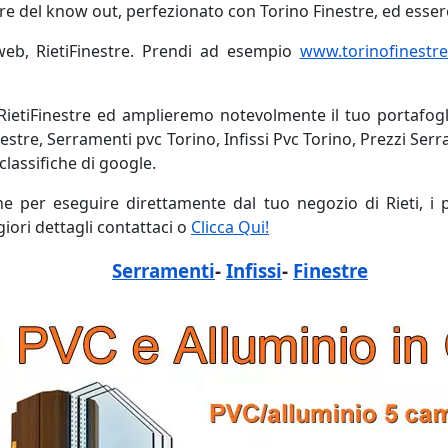
ire del know out, perfezionato con Torino Finestre, ed esser
 web, RietiFinestre. Prendi ad esempio
www.torinofinestre.
RietiFinestre ed amplieremo notevolmente il tuo portafogli
estre, Serramenti pvc Torino, Infissi Pvc Torino, Prezzi Ser
 classifiche di google.
ine per eseguire direttamente dal tuo negozio di Rieti, i 
ori dettagli contattaci o
Clicca Qui!
Serramenti
-
Infissi
-
Finestre