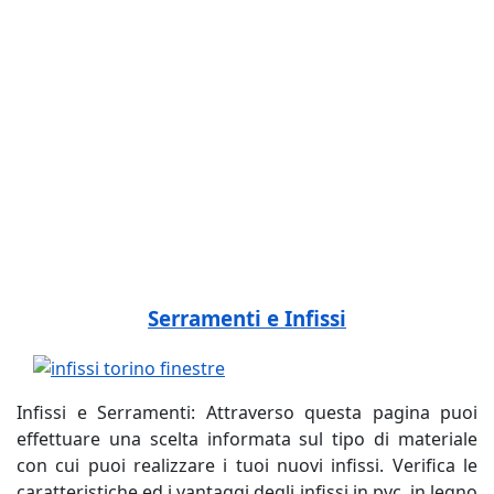
fabbrica infissi, fabbrica pvc, fabbrica finestre pvc,
fabbrica infissi pvc, fabbrica serramenti
allumininio, fabbrica finestre allumininio, fabbrica
infissi allumininio, costo fabbrica, prezzi
preventivo, serramenti pvc online, allumininio
fabbrica negozio, pvc allumininio fabbrica,
preventivi serramenti pvc, finestre serramenti pvc,
prezzi online pvc, fabbrica negozio aprire, online
pvc allumininio, aprire un negozio
Serramenti e Infissi
Infissi e Serramenti: Attraverso questa pagina puoi
effettuare una scelta informata sul tipo di materiale
con cui puoi realizzare i tuoi nuovi infissi. Verifica le
caratteristiche ed i vantaggi degli infissi in pvc, in legno