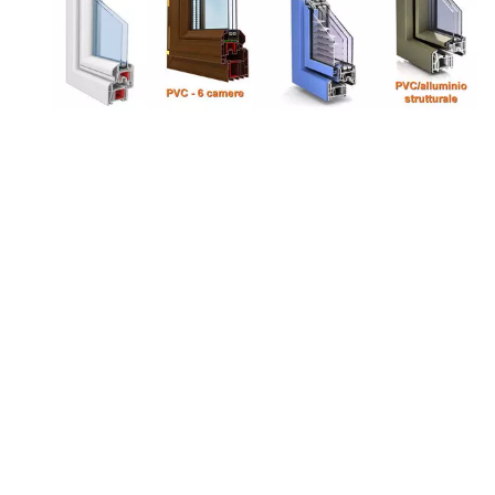
tags: Modena, Preventivo, Costo, Prezzi, Online,
pvc, allumininio, fabbrica, negozio, aprire un
negozio di serramenti, aprire un negozio di
finestre, aprire un negozio di infissi, costo
Modena, costo costo finestre Modena, costo
infissi Modena, negozio Modena, negozio finestre
Modena, negozio infissi Modena, Preventivo
serramenti Modena, Preventivo finestre Modena,
Preventivo infissi Modena, Prezzi serramenti
Modena, Prezzi finestre Modena, Prezzi infissi
Modena, serramenti Online, finestre Online, infissi
Online, serramenti pvc, finestre pvc, infissi pvc,
serramenti allumininio, finestre allumininio, infissi
allumininio, fabbrica serramenti, fabbrica finestre,