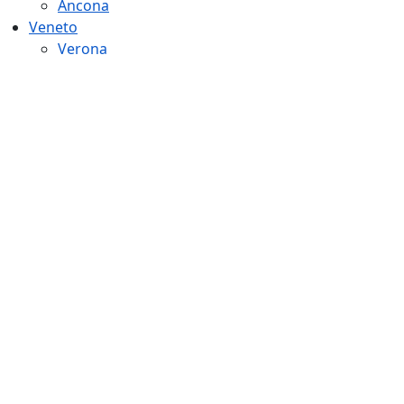
Ancona
Veneto
Verona
Vicenza
Belluno
Treviso
Padova
Rovigo
Friuli Venezia Giulia
Gorizia
Udine
Pordenone
Emilia Romagna
Piacenza
Parma
Reggio Emilia
Modena
Ferrara
Ravenna