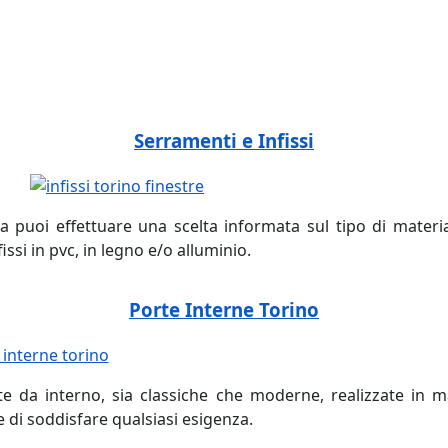
tre pvc, fabbrica infissi pvc, fabbrica serramenti allumininio
, serramenti pvc online, allumininio fabbrica negozio, pvc a
brica negozio aprire, online pvc allumininio, aprire un nego
Serramenti e Infissi
 puoi effettuare una scelta informata sul tipo di material
fissi in pvc, in legno e/o alluminio.
Porte Interne Torino
 da interno, sia classiche che moderne, realizzate in mas
e di soddisfare qualsiasi esigenza.