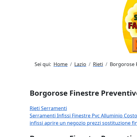
Sei qui:
Home
Lazio
Rieti
Borgorose F
Borgorose Finestre Preventiv
Rieti Serramenti
Serramenti
Infissi
Finestre
Pvc
Alluminio
Cost
infissi
aprire un negozio
prezzi sostituzione f