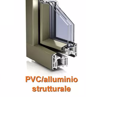
e un negozio di serramenti, aprire un negozio di
 costo infissi Borgorose, negozio serramenti
ventivo finestre Borgorose, Preventivo infissi
nti Online, finestre Online, infissi Online,
 fabbrica serramenti, fabbrica finestre, fabbrica