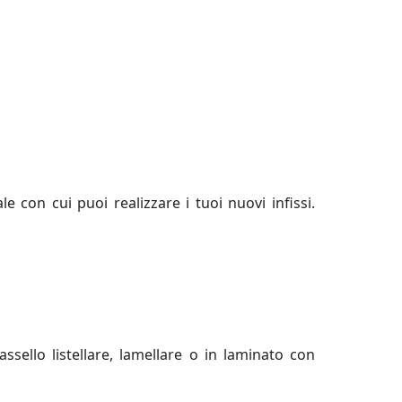
, fabbrica finestre allumininio, fabbrica infissi
llumininio fabbrica, preventivi serramenti pvc,
zio
e con cui puoi realizzare i tuoi nuovi infissi.
sello listellare, lamellare o in laminato con