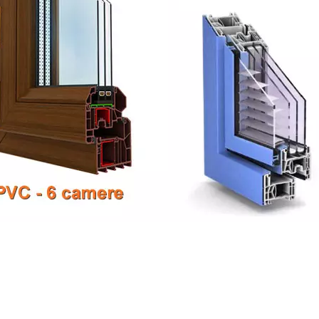
 Prezzi, Online, pvc, allumininio, fabbrica, negozio, aprir
to serramenti Borgorose, costo costo finestre Borgorose,
o infissi Borgorose, Preventivo serramenti Borgorose, Pre
zzi finestre Borgorose, Prezzi infissi Borgorose, serrame
menti allumininio, finestre allumininio, infissi allumininio,