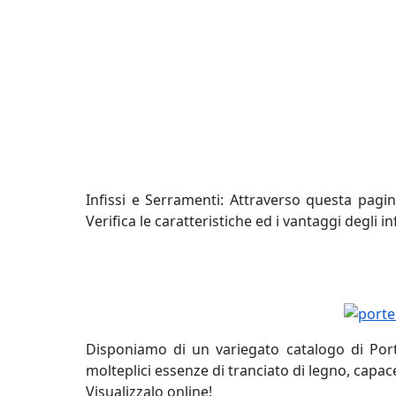
infissi, fabbrica serramenti pvc, fabbrica fines
allumininio, costo fabbrica, prezzi preventivo
finestre serramenti pvc, prezzi online pvc, fab
Infissi e Serramenti: Attraverso questa pagina
Verifica le caratteristiche ed i vantaggi degli in
Disponiamo di un variegato catalogo di Porte
molteplici essenze di tranciato di legno, capac
Visualizzalo online!