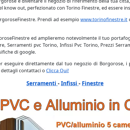
orose e diventare il negozio di riferimento della tua città, 
del know out, perfezionato con Torino Finestre, ed essere in
BorgoroseFinestre. Prendi ad esempio
www.torinofinestre.it
c
oroseFinestre ed amplieremo notevolmente il tuo portafogli
re, Serramenti pvc Torino, Infissi Pvc Torino, Prezzi Serra
sifiche di google.
per eseguire direttamente dal tuo negozio di Borgorose, i 
dettagli contattaci o
Clicca Qui!
Serramenti
-
Infissi
-
Finestre