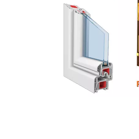
tags: Borgorose, Serramenti, Preventivo, Costo,
finestre, aprire un negozio di infissi, cos
Borgorose, negozio finestre Borgorose, negozi
Borgorose, Prezzi serramenti Borgorose, Pre
serramenti pvc, finestre pvc, infissi pvc, serra