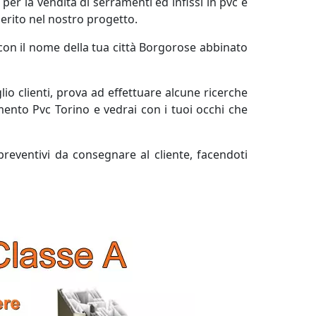
per la vendita di serramenti ed infissi in pvc è
serito nel nostro progetto.
on il nome della tua città Borgorose abbinato
o clienti, prova ad effettuare alcune ricerche
mento Pvc Torino e vedrai con i tuoi occhi che
preventivi da consegnare al cliente, facendoti