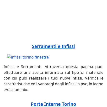
fabbrica, prezzi preventivo, serramenti pvc online,
allumininio fabbrica negozio, pvc allumininio fabbrica,
preventivi serramenti pvc, finestre serramenti pvc,
prezzi online pvc, fabbrica negozio aprire, online pvc
allumininio, aprire un negozio
Serramenti e Infissi
Infissi e Serramenti: Attraverso questa pagina puoi
effettuare una scelta informata sul tipo di materiale
con cui puoi realizzare i tuoi nuovi infissi. Verifica le
caratteristiche ed i vantaggi degli infissi in pvc, in legno
e/o alluminio.
Porte Interne Torino